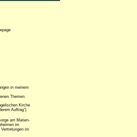
mepage
tungen in meinem
iedenen Themen.
ngelischen Kirche
derem Auftrag”).
sorge am Marien-
enheimen im
 Vertretungen im