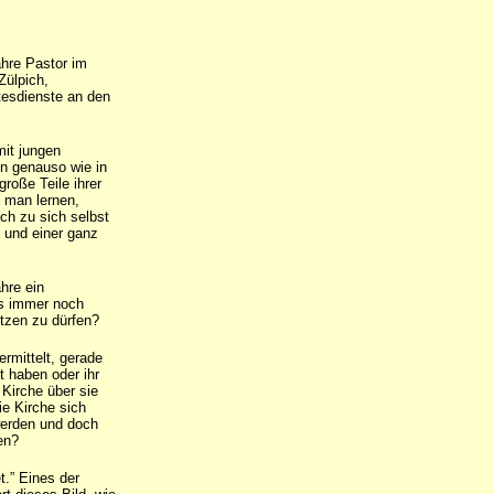
ahre Pastor im
Zülpich,
tesdienste an den
mit jungen
n genauso wie in
oße Teile ihrer
 man lernen,
ch zu sich selbst
 und einer ganz
hre ein
ls immer noch
tzen zu dürfen?
ermittelt, gerade
t haben oder ihr
 Kirche über sie
e Kirche sich
werden und doch
en?
t.” Eines der