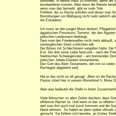
auffordert, in dieses Haus zu kommen, damit die Is
bombardieren können. Aber wenn die Rakete bereit
wenn man das bemerkt, gibt es viele Tote.
Politiker, die zu Rache aufrufen und denen man hin
Bemühungen um Mäßigung nicht mehr wirklich ab
die Eskalation.
Ich muss an den jungen Mose denken, Pflegekind 
ägyptischen Prinzessin, Terrorist, der den Ägypter
jüdischen Landsmann bedrängt.
Dem man den Friedenswillen nicht mehr abkauft, al
seinesgleichen Streit schlichten will.
Der Böses mit Schlechterem vergolten hatte. Der f
Exil. Der dort seine Liebe fand und – nach der Pri
heidnischen Schwiegervater – am brennenden Do
jüdischen Jahwe-Glauben kennenlernte.
Den Gott des Alten Testaments, der von so viele
Rachegott abgelehnt wird.
Hat er das nicht so oft gesagt: „Mein ist die Rache,
Paulus zitiert hier in seinem Römerbrief 5. Mose 3
Aber was bedeutet die Stelle in ihrem Zusammen
Viele Menschen zu allen Zeiten dachten, dass Got
effektiver Rächer ist. Und wenn er das so effektiv
darf man ihm auch mal zuvor kommen und die Sac
Hand nehmen. So haben es dann später oftmals d
gemacht. Sie fühlten sich berufen, an Gottes Stelle