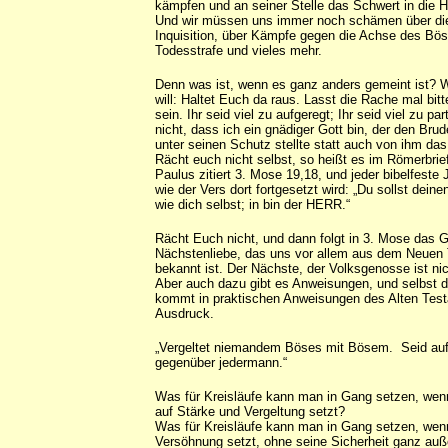
kämpfen und an seiner Stelle das Schwert in die
Und wir müssen uns immer noch schämen über di
Inquisition, über Kämpfe gegen die Achse des Bös
Todesstrafe und vieles mehr.
Denn was ist, wenn es ganz anders gemeint ist? 
will: Haltet Euch da raus. Lasst die Rache mal bi
sein. Ihr seid viel zu aufgeregt; Ihr seid viel zu par
nicht, dass ich ein gnädiger Gott bin, der den Bru
unter seinen Schutz stellte statt auch von ihm da
Rächt euch nicht selbst, so heißt es im Römerbrie
Paulus zitiert 3. Mose 19,18, und jeder bibelfeste 
wie der Vers dort fortgesetzt wird: „Du sollst dein
wie dich selbst; in bin der HERR.“
Rächt Euch nicht, und dann folgt in 3. Mose das 
Nächstenliebe, das uns vor allem aus dem Neuen
bekannt ist. Der Nächste, der Volksgenosse ist ni
Aber auch dazu gibt es Anweisungen, und selbst d
kommt in praktischen Anweisungen des Alten Te
Ausdruck.
„Vergeltet niemandem Böses mit Bösem. Seid au
gegenüber jedermann.“
Was für Kreisläufe kann man in Gang setzen, we
auf Stärke und Vergeltung setzt?
Was für Kreisläufe kann man in Gang setzen, wen
Versöhnung setzt, ohne seine Sicherheit ganz auß