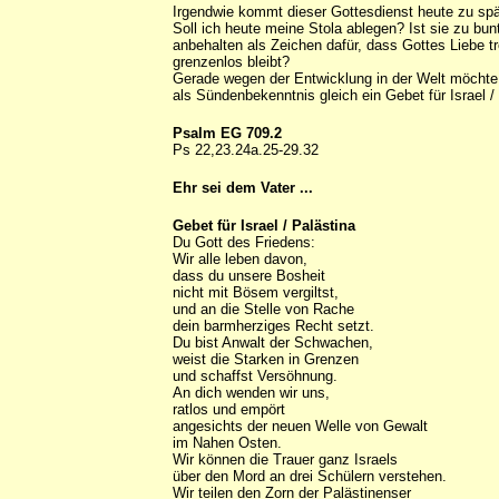
Irgendwie kommt dieser Gottesdienst heute zu spä
Soll ich heute meine Stola ablegen? Ist sie zu bunt
anbehalten als Zeichen dafür, dass Gottes Liebe tr
grenzenlos bleibt?
Gerade wegen der Entwicklung in der Welt möchte i
als Sündenbekenntnis gleich ein Gebet für Israel /
Psalm EG 709.2
Ps 22,23.24a.25-29.32
Ehr sei dem Vater ...
Gebet für Israel / Palästina
Du Gott des Friedens:
Wir alle leben davon,
dass du unsere Bosheit
nicht mit Bösem vergiltst,
und an die Stelle von Rache
dein barmherziges Recht setzt.
Du bist Anwalt der Schwachen,
weist die Starken in Grenzen
und schaffst Versöhnung.
An dich wenden wir uns,
ratlos und empört
angesichts der neuen Welle von Gewalt
im Nahen Osten.
Wir können die Trauer ganz Israels
über den Mord an drei Schülern verstehen.
Wir teilen den Zorn der Palästinenser