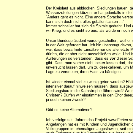
Der Kreislauf aus abblocken, Siedlungen bauen, täg
Wasserzuteilungen kürzen, er hat jedenfalls in die 
“Anders geht es nicht. Eine andere Sprache verste
kann sich doch nicht alles gefallen lassen …”
Immer schneller hat sich die Spirale gedreht. Und
wir Krieg, und es sieht so aus, als würde er noch w
Unser Bundespräsident wurde gescholten, weil e
in der Welt gefordert hat. Ich bin überzeugt davon
war, dass bewaffnete Einsätze nur die allerletzte M
dürfen, die er aber nicht ausschließen wolle. Und i
Äußerungen so verstanden, dass es
vor
dieser Sc
gibt. Dass man vorher nicht locker lassen darf, d
unversucht lassen darf, um zu deeskalieren, um M
Lage zu versetzen, ihren Hass zu bändigen.
Ist wieder einmal viel zu wenig getan worden? Hä
intensiver darauf hinweisen müssen, dass ausgewe
Siedlungsbau in die Katastrophe führen wird? Wo s
Christen? Dürfen wir einstimmen in den Chor derer,
ja doch keinen Zweck?
Gibt es keine Alternativen?
Ich verfolge seit Jahren das Projekt www.Ferien-v
Angefangen hat es mit Kindern und Jugendlichen d
Volksgruppen im ehemaligen Jugoslawien, seit ein