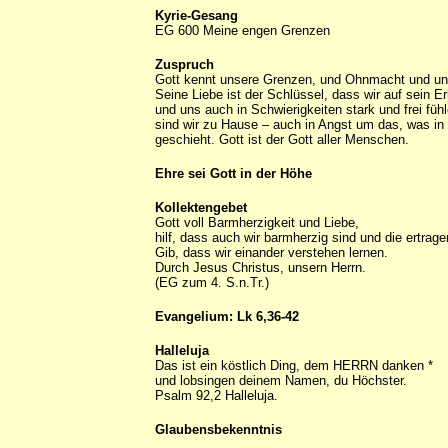
Kyrie-Gesang
EG 600 Meine engen Grenzen
Zuspruch
Gott kennt unsere Grenzen, und Ohnmacht und un
Seine Liebe ist der Schlüssel, dass wir auf sein 
und uns auch in Schwierigkeiten stark und frei füh
sind wir zu Hause – auch in Angst um das, was in
geschieht. Gott ist der Gott aller Menschen.
Ehre sei Gott in der Höhe
Kollektengebet
Gott voll Barmherzigkeit und Liebe,
hilf, dass auch wir barmherzig sind und die ertragen
Gib, dass wir einander verstehen lernen.
Durch Jesus Christus, unsern Herrn.
(EG zum 4. S.n.Tr.)
Evangelium: Lk 6,36-42
Halleluja
Das ist ein köstlich Ding, dem HERRN danken *
und lobsingen deinem Namen, du Höchster.
Psalm 92,2 Halleluja.
Glaubensbekenntnis