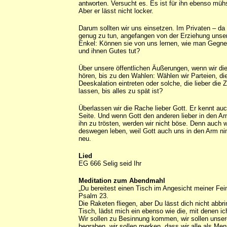
antworten. Versucht es. Es ist für ihn ebenso müh
Aber er lässt nicht locker.
Darum sollten wir uns einsetzen. Im Privaten – da 
genug zu tun, angefangen von der Erziehung unser
Enkel: Können sie von uns lernen, wie man Gegner
und ihnen Gutes tut?
Über unsere öffentlichen Äußerungen, wenn wir di
hören, bis zu den Wahlen: Wählen wir Parteien, die
Deeskalation eintreten oder solche, die lieber die 
lassen, bis alles zu spät ist?
Überlassen wir die Rache lieber Gott. Er kennt au
Seite. Und wenn Gott den anderen lieber in den 
ihn zu trösten, werden wir nicht böse. Denn auch 
deswegen leben, weil Gott auch uns in den Arm n
neu.
Lied
EG 666 Selig seid Ihr
Meditation zum Abendmahl
„Du bereitest einen Tisch im Angesicht meiner Fein
Psalm 23.
Die Raketen fliegen, aber Du lässt dich nicht abbr
Tisch, lädst mich ein ebenso wie die, mit denen ich
Wir sollen zu Besinnung kommen, wir sollen unser
begraben, wir sollen merken, dass wir alle als Me