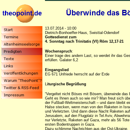
13.07.2014 - 10:00
Dietrich-Bonhoeffer-Haus, Swisttal-Odendorf
Gottesdienst zum
4. Sonntag nach Trinitatis (VI) Röm 12,17-21
Wochenspruch
:
Einer trage des andern Last, so werdet ihr das Ges
erfüllen. Galater 6,2
Eingangslied
EG 671 Unfriede herrscht auf der Erde
L
iturgische Begrüßung
“Vergeltet nicht Böses mit Bösem, überwinde das 
Geht es Ihnen auch so wie mir? Man freut sich übe
der Fußball-Weltmeisterschaft – und dann bleibt e
Halse stecken, wenn man von den Raketen in Israe
und Verletzten. Und dann diese Nacht Raketen auf 
Jerusalem, auf den Flugplatz in Tel Aviv, Abwehr
nur Verletzte, Raketen auf Gaza, mehr als 56 Tote d
ersten Bodentruppen in Gaza.
Dazu schlimme Nachrichten aus der Ost-Ukraine.