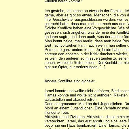
wirklich heran kommt?
Ich gestehe, ich kenne so etwas in der Familie. I
gerne, aber es gibt so etwas. Menschen, die von 
ihrer Geschwister ausgeschlossen wurden, weil es
gekracht hatte, dass man sich nur noch aus dem
Solche Konflikte haben eine Vorgeschichte. Wie o
gesessen, sich angehört, was der eine der Konflik
anderen sagte, und dann auch, was der andere übe
Man kennt beide, man merkt, dass man beide Posi
weit nachvollziehen kann, auch wenn man selber d
Person so ganz anders kennt. Ja, beide haben i
erkennt den anderen in der Kritik durchaus wieder,
es weh, den anderen so missverstanden zu sehen.
sehen, wie beide Seiten leiden. Der Konflikt tut n
gibt nur Opfer, nur Verletzungen. [...]
Andere Konflikte sind globaler.
Israel konnte und wollte nicht aufhören, Siedlunge
Hamas konnte und wollte nicht aufhören, Raketen
aufzustellen und abzuschießen.
Dann der grausame Mord an drei Jugendlichen. D
Mord an einem Jugendlichen. Eine Verhaftungswel
Hunderte Tote.
Aktivisten und Zivilisten. Aktivisten, die sich hinter
versteckten. Israel, das erst anruft und eine leere
bevor sie ein Haus bombardiert. Eine Hamas, die Z