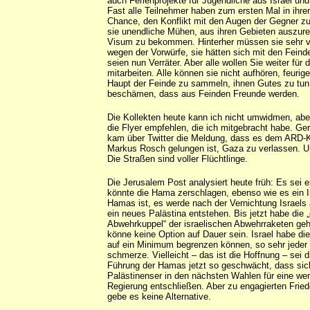
auch Ferienprojekte für Jugendliche aus Israel und 
Fast alle Teilnehmer haben zum ersten Mal in ihr
Chance, den Konflikt mit den Augen der Gegner z
sie unendliche Mühen, aus ihren Gebieten auszure
Visum zu bekommen. Hinterher müssen sie sehr vo
wegen der Vorwürfe, sie hätten sich mit den Fein
seien nun Verräter. Aber alle wollen Sie weiter für 
mitarbeiten. Alle können sie nicht aufhören, feurig
Haupt der Feinde zu sammeln, ihnen Gutes zu tun
beschämen, dass aus Feinden Freunde werden.
Die Kollekten heute kann ich nicht umwidmen, abe
die Flyer empfehlen, die ich mitgebracht habe. G
kam über Twitter die Meldung, dass es dem ARD-
Markus Rosch gelungen ist, Gaza zu verlassen. U
Die Straßen sind voller Flüchtlinge.
Die Jerusalem Post analysiert heute früh: Es sei ei
könnte die Hama zerschlagen, ebenso wie es ein I
Hamas ist, es werde nach der Vernichtung Israels
ein neues Palästina entstehen. Bis jetzt habe die 
Abwehrkuppel“ der israelischen Abwehrraketen geh
könne keine Option auf Dauer sein. Israel habe die 
auf ein Minimum begrenzen können, so sehr jeder 
schmerze. Vielleicht – das ist die Hoffnung – sei d
Führung der Hamas jetzt so geschwächt, dass sich
Palästinenser in den nächsten Wahlen für eine wen
Regierung entschließen. Aber zu engagierten Fr
gebe es keine Alternative.