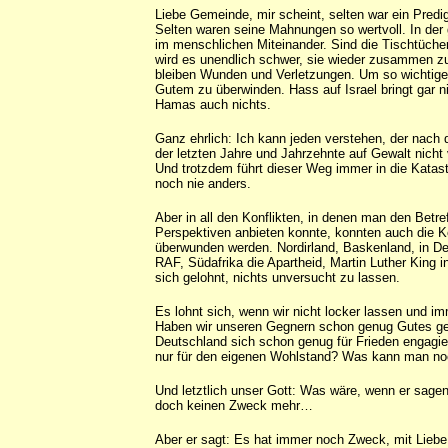
Liebe Gemeinde, mir scheint, selten war ein Predig
Selten waren seine Mahnungen so wertvoll. In der 
im menschlichen Miteinander. Sind die Tischtücher
wird es unendlich schwer, sie wieder zusammen z
bleiben Wunden und Verletzungen. Um so wichtiger
Gutem zu überwinden. Hass auf Israel bringt gar n
Hamas auch nichts.
Ganz ehrlich: Ich kann jeden verstehen, der nac
der letzten Jahre und Jahrzehnte auf Gewalt nicht
Und trotzdem führt dieser Weg immer in die Katas
noch nie anders.
Aber in all den Konflikten, in denen man den Betr
Perspektiven anbieten konnte, konnten auch die Ko
überwunden werden. Nordirland, Baskenland, in De
RAF, Südafrika die Apartheid, Martin Luther King 
sich gelohnt, nichts unversucht zu lassen.
Es lohnt sich, wenn wir nicht locker lassen und im
Haben wir unseren Gegnern schon genug Gutes g
Deutschland sich schon genug für Frieden engagie
nur für den eigenen Wohlstand? Was kann man noc
Und letztlich unser Gott: Was wäre, wenn er sagen
doch keinen Zweck mehr…
Aber er sagt: Es hat immer noch Zweck, mit Liebe