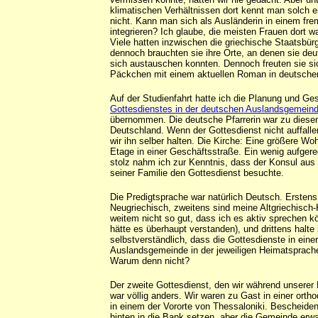
klimatischen Verhältnissen dort kennt man solch e
nicht. Kann man sich als Ausländerin in einem fr
integrieren? Ich glaube, die meisten Frauen dort war
Viele hatten inzwischen die griechische Staatsbür
dennoch brauchten sie ihre Orte, an denen sie de
sich austauschen konnten. Dennoch freuten sie si
Päckchen mit einem aktuellen Roman in deutsche
Auf der Studienfahrt hatte ich die Planung und Ge
Gottesdienstes in der deutschen Auslandsgemeind
übernommen. Die deutsche Pfarrerin war zu diesem
Deutschland. Wenn der Gottesdienst nicht auffalle
wir ihn selber halten. Die Kirche: Eine größere Wo
Etage in einer Geschäftsstraße. Ein wenig aufgere
stolz nahm ich zur Kenntnis, dass der Konsul aus 
seiner Familie den Gottesdienst besuchte.
Die Predigtsprache war natürlich Deutsch. Erstens
Neugriechisch, zweitens sind meine Altgriechisch-
weitem nicht so gut, dass ich es aktiv sprechen k
hätte es überhaupt verstanden), und drittens halte 
selbstverständlich, dass die Gottesdienste in einer
Auslandsgemeinde in der jeweiligen Heimatsprach
Warum denn nicht?
Der zweite Gottesdienst, den wir während unserer
war völlig anders. Wir waren zu Gast in einer or
in einem der Vororte von Thessaloniki. Bescheiden
hinten in die Bank setzen, aber die Gemeinde erw