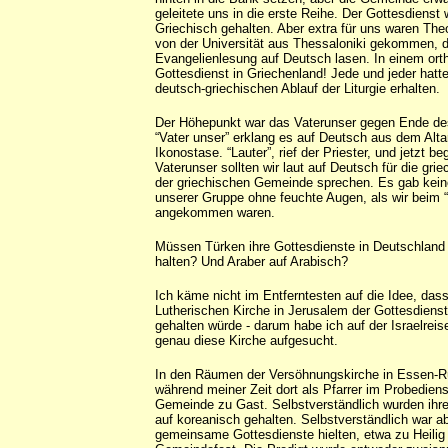
geleitete uns in die erste Reihe. Der Gottesdienst 
Griechisch gehalten. Aber extra für uns waren Th
von der Universität aus Thessaloniki gekommen, d
Evangelienlesung auf Deutsch lasen. In einem or
Gottesdienst in Griechenland! Jede und jeder hatte
deutsch-griechischen Ablauf der Liturgie erhalten.
Der Höhepunkt war das Vaterunser gegen Ende de
“Vater unser” erklang es auf Deutsch aus dem Altar
Ikonostase. “Lauter”, rief der Priester, und jetzt be
Vaterunser sollten wir laut auf Deutsch für die gri
der griechischen Gemeinde sprechen. Es gab kein
unserer Gruppe ohne feuchte Augen, als wir beim
angekommen waren.
Müssen Türken ihre Gottesdienste in Deutschland
halten? Und Araber auf Arabisch?
Ich käme nicht im Entferntesten auf die Idee, dass
Lutherischen Kirche in Jerusalem der Gottesdienst
gehalten würde - darum habe ich auf der Israelrei
genau diese Kirche aufgesucht.
In den Räumen der Versöhnungskirche in Essen-R
während meiner Zeit dort als Pfarrer im Probedien
Gemeinde zu Gast. Selbstverständlich wurden ihr
auf koreanisch gehalten. Selbstverständlich war a
gemeinsame Gottesdienste hielten, etwa zu Heili