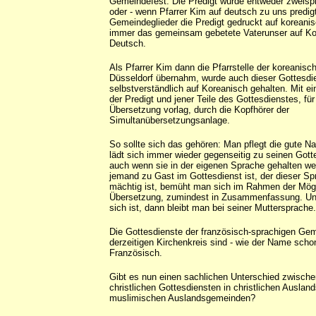
Gemeindefest. Die Predigt wurde entweder zweispr
oder - wenn Pfarrer Kim auf deutsch zu uns predigt
Gemeindeglieder die Predigt gedruckt auf koreani
immer das gemeinsam gebetete Vaterunser auf Ko
Deutsch.
Als Pfarrer Kim dann die Pfarrstelle der koreanis
Düsseldorf übernahm, wurde auch dieser Gottesdi
selbstverständlich auf Koreanisch gehalten. Mit e
der Predigt und jener Teile des Gottesdienstes, für
Übersetzung vorlag, durch die Kopfhörer der
Simultanübersetzungsanlage.
So sollte sich das gehören: Man pflegt die gute N
lädt sich immer wieder gegenseitig zu seinen Gott
auch wenn sie in der eigenen Sprache gehalten w
jemand zu Gast im Gottesdienst ist, der dieser Sp
mächtig ist, bemüht man sich im Rahmen der Mögl
Übersetzung, zumindest in Zusammenfassung. Un
sich ist, dann bleibt man bei seiner Muttersprache.
Die Gottesdienste der französisch-sprachigen Ge
derzeitigen Kirchenkreis sind - wie der Name schon
Französisch.
Gibt es nun einen sachlichen Unterschied zwischen
christlichen Gottesdiensten in christlichen Ausla
muslimischen Auslandsgemeinden?