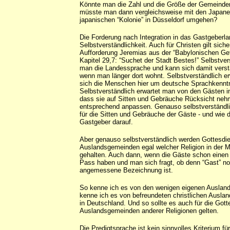
Könnte man die Zahl und die Größe der Gemeinde
müsste man dann vergleichsweise mit den Japaner
japanischen “Kolonie” in Düsseldorf umgehen?
Die Forderung nach Integration in das Gastgeberlan
Selbstverständlichkeit. Auch für Christen gilt sicher
Aufforderung Jeremias aus der “Babylonischen Ge
Kapitel 29,7: “Suchet der Stadt Bestes!” Selbstvers
man die Landessprache und kann sich damit vers
wenn man länger dort wohnt. Selbstverständlich e
sich die Menschen hier um deutsche Sprachkennt
Selbstverständlich erwartet man von den Gästen i
dass sie auf Sitten und Gebräuche Rücksicht neh
entsprechend anpassen. Genauso selbstverständli
für die Sitten und Gebräuche der Gäste - und wie 
Gastgeber darauf.
Aber genauso selbstverständlich werden Gottesdie
Auslandsgemeinden egal welcher Religion in der M
gehalten. Auch dann, wenn die Gäste schon einen
Pass haben und man sich fragt, ob denn “Gast” no
angemessene Bezeichnung ist.
So kenne ich es von den wenigen eigenen Ausland
kenne ich es von befreundeten christlichen Ausla
in Deutschland. Und so sollte es auch für die Gott
Auslandsgemeinden anderer Religionen gelten.
Die Predigtsprache ist kein sinnvolles Kriterium für