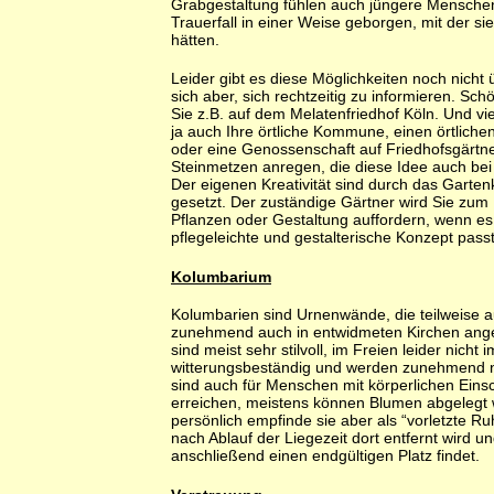
Grabgestaltung fühlen auch jüngere Menschen
Trauerfall in einer Weise geborgen, mit der sie
hätten.
Leider gibt es diese Möglichkeiten noch nicht ü
sich aber, sich rechtzeitig zu informieren. Sch
Sie z.B. auf dem Melatenfriedhof Köln. Und vie
ja auch Ihre örtliche Kommune, einen örtliche
oder eine Genossenschaft auf Friedhofsgärtn
Steinmetzen anregen, die diese Idee auch bei
Der eigenen Kreativität sind durch das Garte
gesetzt. Der zuständige Gärtner wird Sie zum
Pflanzen oder Gestaltung auffordern, wenn es 
pflegeleichte und gestalterische Konzept passt
Kolumbarium
Kolumbarien sind Urnenwände, die teilweise a
zunehmend auch in entwidmeten Kirchen ange
sind meist sehr stilvoll, im Freien leider nich
witterungsbeständig und werden zunehmend n
sind auch für Menschen mit körperlichen Ein
erreichen, meistens können Blumen abgelegt 
persönlich empfinde sie aber als “vorletzte Ru
nach Ablauf der Liegezeit dort entfernt wird un
anschließend einen endgültigen Platz findet.