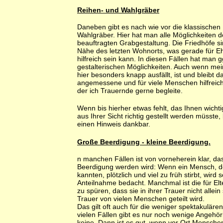
Reihen- und Wahlgräber
Daneben gibt es nach wie vor die klassischen
Wahlgräber. Hier hat man alle Möglichkeiten 
beauftragten Grabgestaltung. Die Friedhöfe si
Nähe des letzten Wohnorts, was gerade für E
hilfreich sein kann. In diesen Fällen hat man gg
gestalterischen Möglichkeiten. Auch wenn m
hier besonders knapp ausfällt, ist und bleibt d
angemessene und für viele Menschen hilfreich
der ich Trauernde gerne begleite.
Wenn bis hierher etwas fehlt, das Ihnen wichti
aus Ihrer Sicht richtig gestellt werden müsste, 
einen Hinweis dankbar.
Große Beerdigung - kleine Beerdigung.
n manchen Fällen ist von vorneherein klar, da
Beerdigung werden wird: Wenn ein Mensch, de
kannten, plötzlich und viel zu früh stirbt, wird
Anteilnahme bedacht. Manchmal ist die für Elt
zu spüren, dass sie in ihrer Trauer nicht allein
Trauer von vielen Menschen geteilt wird.
Das gilt oft auch für die weniger spektakulären
vielen Fällen gibt es nur noch wenige Angehö
keine. Dann ist es gut, wenn vor Ort Menschen