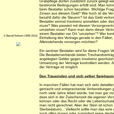
Grabpflege dürfen zusätzlich zurück gelegt w
bestimmte Bedingungen erfüllt sind. Man könn
beim Bestatter schon bezahlen. Wichtige Frag
Zinsen aus diesem Geld? Wie hoch ist die Ve
bezahlt dafür die Steuern? Ist das Geld verlo
Bestatter einmal Insolvenz anmelden oder das
muss? Was passiert mit diesem Vorsorgevertra
umziehen muss? Kann man dann dieser Vertr
einem Bestatter vor Ort “umziehen”? Wer kontro
© Bernd Kehren 1999-2016
Einhaltung des Vertrags gerade in den Fällen,
Alleinstehende vorsorgen möchten?
Ein seriöser Bestatter wird für diese Fragen V
Die Bestatterverbände bieten Treuhandverträg
angelegten Gelder gegen Insolvenz geschützt 
Umsetzung der Verträge kontrolliert werden. 
der Verträge ist möglich.
Den Trauernden und sich selber Spielraum
In manchen Fällen hat man sich sehr detailli
gemacht und entsprechende Vorbereitungen g
noch viele Jahre leben würde, hat man gar nic
dass sich in der Zwischenzeit die eigenen Vor
können oder das Recht oder die Lebensumstä
man nicht gerechnet. Aber der Stein ist schon f
Sterbedatum)... Vielleicht sollte man das ein
noch offen lassen oder zumindest seine diesb