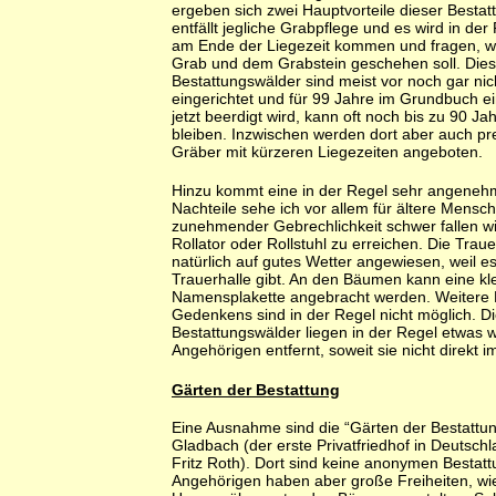
ergeben sich zwei Hauptvorteile dieser Bestat
entfällt jegliche Grabpflege und es wird in der
am Ende der Liegezeit kommen und fragen, 
Grab und dem Grabstein geschehen soll. Die
Bestattungswälder sind meist vor noch gar nich
eingerichtet und für 99 Jahre im Grundbuch e
jetzt beerdigt wird, kann oft noch bis zu 90 Jah
bleiben. Inzwischen werden dort aber auch pr
Gräber mit kürzeren Liegezeiten angeboten.
Hinzu kommt eine in der Regel sehr angene
Nachteile sehe ich vor allem für ältere Mensc
zunehmender Gebrechlichkeit schwer fallen wi
Rollator oder Rollstuhl zu erreichen. Die Trauer
natürlich auf gutes Wetter angewiesen, weil es
Trauerhalle gibt. An den Bäumen kann eine kl
Namensplakette angebracht werden. Weitere
Gedenkens sind in der Regel nicht möglich. D
Bestattungswälder liegen in der Regel etwas 
Angehörigen entfernt, soweit sie nicht direkt 
Gärten der Bestattung
Eine Ausnahme sind die “Gärten der Bestattun
Gladbach (der erste Privatfriedhof in Deutschl
Fritz Roth). Dort sind keine anonymen Bestat
Angehörigen haben aber große Freiheiten, wie