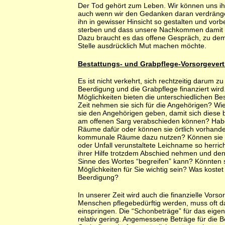
Der Tod gehört zum Leben. Wir können uns ih
auch wenn wir den Gedanken daran verdränge
ihn in gewisser Hinsicht so gestalten und vorbe
sterben und dass unsere Nachkommen damit 
Dazu braucht es das offene Gespräch, zu dem
Stelle ausdrücklich Mut machen möchte.
Bestattungs- und Grabpflege-Vorsorgevert
Es ist nicht verkehrt, sich rechtzeitig darum 
Beerdigung und die Grabpflege finanziert wir
Möglichkeiten bieten die unterschiedlichen Bes
Zeit nehmen sie sich für die Angehörigen? Wie
sie den Angehörigen geben, damit sich diese 
am offenen Sarg verabschieden können? Hab
Räume dafür oder können sie örtlich vorhande
kommunale Räume dazu nutzen? Können sie d
oder Unfall verunstaltete Leichname so herric
ihrer Hilfe trotzdem Abschied nehmen und de
Sinne des Wortes “begreifen” kann? Könnten 
Möglichkeiten für Sie wichtig sein? Was koste
Beerdigung?
In unserer Zeit wird auch die finanzielle Vors
Menschen pflegebedürftig werden, muss oft d
einspringen. Die “Schonbeträge” für das eig
relativ gering. Angemessene Beträge für die 