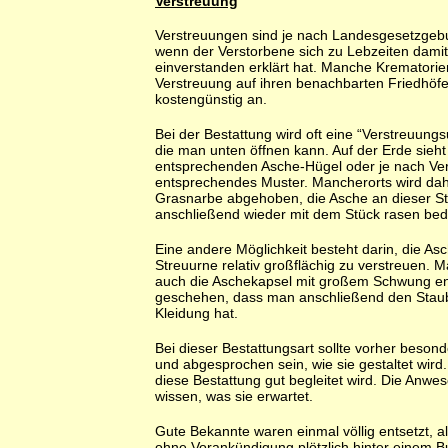
Verstreuung
Verstreuungen sind je nach Landesgesetzgeb
wenn der Verstorbene sich zu Lebzeiten damit (
einverstanden erklärt hat. Manche Krematorie
Verstreuung auf ihren benachbarten Friedhöf
kostengünstig an.
Bei der Bestattung wird oft eine “Verstreuung
die man unten öffnen kann. Auf der Erde sieh
entsprechenden Asche-Hügel oder je nach Ver
entsprechendes Muster. Mancherorts wird dah
Grasnarbe abgehoben, die Asche an dieser Ste
anschließend wieder mit dem Stück rasen bed
Eine andere Möglichkeit besteht darin, die Asc
Streuurne relativ großflächig zu verstreuen. 
auch die Aschekapsel mit großem Schwung ent
geschehen, dass man anschließend den Stau
Kleidung hat.
Bei dieser Bestattungsart sollte vorher besond
und abgesprochen sein, wie sie gestaltet wird. 
diese Bestattung gut begleitet wird. Die Anwe
wissen, was sie erwartet.
Gute Bekannte waren einmal völlig entsetzt, al
ohne Vorankündigung plötzlich hinter einem 