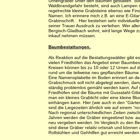
Urnengräber unter den Bäumen gestalten. So
Waldbrandgefahr besteht, sind auch Lampen 
regelrechte kleine Grabsteine ebenso wie Fin
Namen. Ich erinnere mich z.B. an eine E-Gitar
Grabinschrift... Hier bestehen sehr individuell
seiner Trauer Ausdruck zu verleihen. Wer allerd
Bergisch-Gladbach wohnt, wird lange Wege z
inkauf nehmen müssen.
Baumbestattungen.
Als Reaktion auf die Bestattungswälder gibt e
vielen Friedhöfen das Angebot einer Baumbest
Kreisen können bis zu 10 oder 12 Urnen auf 
rund um die teilweise neu gepflanzten Bäume
Eine Namensplakette im Boden erinnert an de
Grabschmuck soll nicht abgelegt werden, dam
ständig problemlos gemäht werden kann. Au
Friedhöfen sind die Bäume mit Gussstahl-Gitte
man ein kleines Grablicht oder eine kleine B
einhängen kann. Hier (wie auch in den “Gärte
sind die Liegezeiten ähnlich wie auf einem “n
Nach regional unterschiedlichen Zeiten zwisch
Jahren werden die Gräber eingeebnet bzw. au
neu vergeben werden. Im Vergleich zu den Be
sind diese Gräber relativ ortsnah und können 
Rollstühlen und Gehhilfen gut erreicht werden