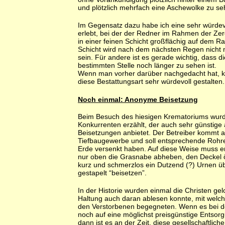
und plötzlich mehrfach eine Aschewolke zu se
Im Gegensatz dazu habe ich eine sehr würdev
erlebt, bei der der Redner im Rahmen der Ze
in einer feinen Schicht großflächig auf dem Ra
Schicht wird nach dem nächsten Regen nicht
sein. Für andere ist es gerade wichtig, dass d
bestimmten Stelle noch länger zu sehen ist.
Wenn man vorher darüber nachgedacht hat, 
diese Bestattungsart sehr würdevoll gestalten.
Noch einmal: Anonyme Beisetzung
Beim Besuch des hiesigen Krematoriums wur
Konkurrenten erzählt, der auch sehr günstig
Beisetzungen anbietet. Der Betreiber kommt 
Tiefbaugewerbe und soll entsprechende Rohre
Erde versenkt haben. Auf diese Weise muss e
nur oben die Grasnabe abheben, den Deckel 
kurz und schmerzlos ein Dutzend (?) Urnen ü
gestapelt “beisetzen”.
In der Historie wurden einmal die Christen gel
Haltung auch daran ablesen konnte, mit welche
den Verstorbenen begegneten. Wenn es bei d
noch auf eine möglichst preisgünstige Entso
dann ist es an der Zeit, diese gesellschaftlich