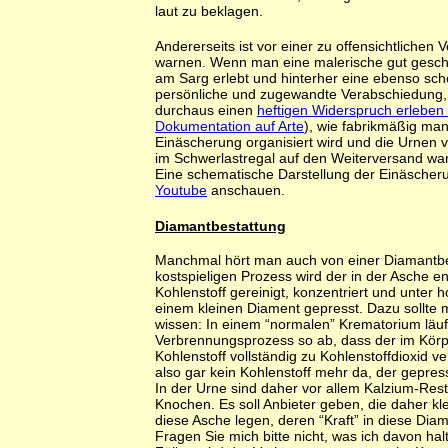
laut zu beklagen.
Andererseits ist vor einer zu offensichtlichen 
warnen. Wenn man eine malerische gut gesch
am Sarg erlebt und hinterher eine ebenso sch
persönliche und zugewandte Verabschiedung
durchaus einen
heftigen Widerspruch erleben
Dokumentation auf Arte
), wie fabrikmäßig man
Einäscherung organisiert wird und die Urnen 
im Schwerlastregal auf den Weiterversand war
Eine schematische Darstellung der Einäscher
Youtube
anschauen.
Diamantbestattung
Manchmal hört man auch von einer Diamantbe
kostspieligen Prozess wird der in der Asche e
Kohlenstoff gereinigt, konzentriert und unter 
einem kleinen Diament gepresst. Dazu sollte
wissen: In einem “normalen” Krematorium läuf
Verbrennungsprozess so ab, dass der im Körp
Kohlenstoff vollständig zu Kohlenstoffdioxid ve
also gar kein Kohlenstoff mehr da, der gepres
In der Urne sind daher vor allem Kalzium-Res
Knochen. Es soll Anbieter geben, die daher kl
diese Asche legen, deren “Kraft” in diese Dia
Fragen Sie mich bitte nicht, was ich davon hal