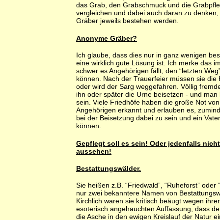
das Grab, den Grabschmuck und die Grabpfleg
vergleichen und dabei auch daran zu denken, 
Gräber jeweils bestehen werden.
Anonyme Gräber?
Ich glaube, dass dies nur in ganz wenigen be
eine wirklich gute Lösung ist. Ich merke das i
schwer es Angehörigen fällt, den “letzten Weg”
können. Nach der Trauerfeier müssen sie die 
oder wird der Sarg weggefahren. Völlig fre
ihn oder später die Urne beisetzen - und man 
sein. Viele Friedhöfe haben die große Not vo
Angehörigen erkannt und erlauben es, zuminde
bei der Beisetzung dabei zu sein und ein Vat
können.
Gepflegt soll es sein! Oder jedenfalls nich
aussehen!
Bestattungswälder.
Sie heißen z.B. “Friedwald”, “Ruheforst” oder 
nur zwei bekanntere Namen von Bestattungsw
Kirchlich waren sie kritisch beäugt wegen ihr
esoterisch angehauchten Auffassung, dass d
die Asche in den ewigen Kreislauf der Natur e