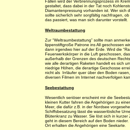
Fällen wird der Verbrennungsprozess im Krem
gestaltet, dass dabei in der Tat noch Kohlensto
Diamantenpressung vorhanden ist. Wer sich daf
sollte sicherlich sehr sorgfältig nachfragen, o
das passiert, was man sich darunter vorstellt.
Weltraumbestattung
Zur “Weltraumbestattung” sollte man anmerke
lippenstiftgroße Patrone ins All geschossen wir
dann irgendwo hier auf der Erde. Wird die “Ra
Feuerwerkskörper in die Luft geschossen, dass
außerhalb der Grenzen des deutschen Recht
wie alle derartigen Raketen handelt es sich u
niedrige Höhen, die derartige Geschosse erre
nicht als Irrläufer quer über den Boden rasen
diversen Filmen im Internet nachverfolgen kan
Seebestattung
Wesentlich seriöser erscheint mir die Seebest
kleinen Kutter fahren die Angehörigen zu einer
Meer, die dafür z.B. in der Nordsee vorgesehe
Schiffsbesatzung lässt die wasserlösliche Urn
Blütenkranz zu Wasser. Sie löst sich in kurzer 
geht in diesem Bereich auf den Boden nieder
Ort erhalten die Angehörigen eine Seekarte.