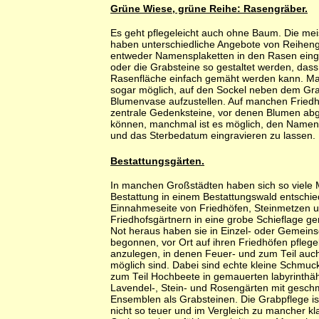
Grüne Wiese, grüne Reihe: Rasengräber.
Es geht pflegeleicht auch ohne Baum. Die mei
haben unterschiedliche Angebote von Reiheng
entweder Namensplaketten in den Rasen ein
oder die Grabsteine so gestaltet werden, dass
Rasenfläche einfach gemäht werden kann. Ma
sogar möglich, auf den Sockel neben dem Gra
Blumenvase aufzustellen. Auf manchen Friedh
zentrale Gedenksteine, vor denen Blumen ab
können, manchmal ist es möglich, den Namen
und das Sterbedatum eingravieren zu lassen.
Bestattungsgärten.
In manchen Großstädten haben sich so viele 
Bestattung in einem Bestattungswald entschie
Einnahmeseite von Friedhöfen, Steinmetzen 
Friedhofsgärtnern in eine grobe Schieflage ger
Not heraus haben sie in Einzel- oder Gemeinsch
begonnen, vor Ort auf ihren Friedhöfen pflege
anzulegen, in denen Feuer- und zum Teil auc
möglich sind. Dabei sind echte kleine Schmuc
zum Teil Hochbeete in gemauerten labyrinthä
Lavendel-, Stein- und Rosengärten mit gesch
Ensemblen als Grabsteinen. Die Grabpflege ist
nicht so teuer und im Vergleich zu mancher kl