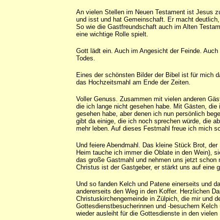
An vielen Stellen im Neuen Testament ist Jesus zu
und isst und hat Gemeinschaft. Er macht deutlich, 
So wie die Gastfreundschaft auch im Alten Testa
eine wichtige Rolle spielt.
Gott lädt ein. Auch im Angesicht der Feinde. Auch
Todes.
Eines der schönsten Bilder der Bibel ist für mich
das Hochzeitsmahl am Ende der Zeiten.
Voller Genuss. Zusammen mit vielen anderen Gäst
die ich lange nicht gesehen habe. Mit Gästen, die 
gesehen habe, aber denen ich nun persönlich beg
gibt da einige, die ich noch sprechen würde, die abe
mehr leben. Auf dieses Festmahl freue ich mich s
Und feiere Abendmahl. Das kleine Stück Brot, der
Heim tauche ich immer die Oblate in den Wein), si
das große Gastmahl und nehmen uns jetzt schon m
Christus ist der Gastgeber, er stärkt uns auf eine
Und so fanden Kelch und Patene einerseits und d
andererseits den Weg in den Koffer. Herzlichen D
Christuskirchengemeinde in Zülpich, die mir und d
Gottesdienstbesucherinnen und -besuchern Kelch
wieder ausleiht für die Gottesdienste in den viele