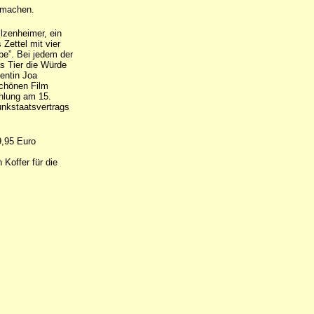
 machen.
lzenheimer, ein
 Zettel mit vier
be”. Bei jedem der
as Tier die Würde
dentin Joa
 schönen Film
hlung am 15.
unkstaatsvertrags
9,95 Euro
 Koffer für die