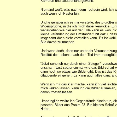
Kamerun und Deutschland gewählt.
Niemand weiß, was nach dem Tod sein wird. Ich w
auch wenn ich Pastor bin.
Und je genauer ich es mir vorstelle, desto größer s
Widersprüche, in die ich mich dabei verwickle. Ein
weitergehen wie hier auf der Erde kann es wohl nic
kleine Veränderung der Umstände führt dazu, dass
insgesamt doch nicht vorstellen kann. Es ist wohl 
Bild davon zu machen.
Und wenn doch, dann nur unter der Voraussetzung,
Realität des Lebens nach dem Tod immer sorgfälti
“Jetzt sehe ich nur durch einen Spiegel”, versch
unscharf. Erst später einmal wird das Bild scharf
dann noch so etwas wie Bilder gibt. Das ist das Ri
Glaubende eingehen. Es kann auch alles ganz and
Wenn ich mir das klar mache, kann ich viel leichter
mich wirken lassen, kann ich die Bilder ausmalen,
davon trösten lassen.
Ursprünglich wollte ich Gegenstände hinein tun, di
passten. Bilder aus Psalm 23. Ein kleines Schaf vi
Hirten...