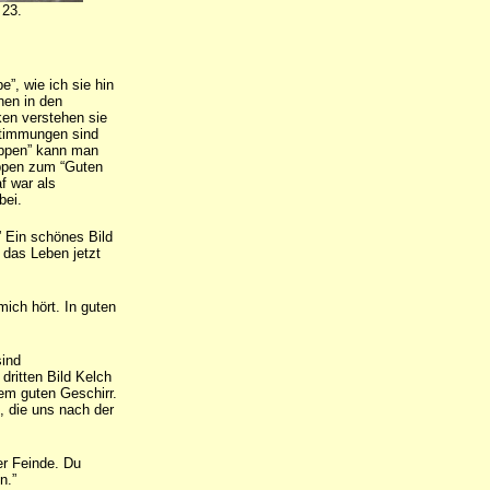
 23.
e”, wie ich sie hin
hen in den
en verstehen sie
Stimmungen sind
uppen” kann man
uppen zum “Guten
f war als
bei.
.” Ein schönes Bild
r das Leben jetzt
mich hört. In guten
sind
dritten Bild Kelch
em guten Geschirr.
, die uns nach der
er Feinde. Du
n.”