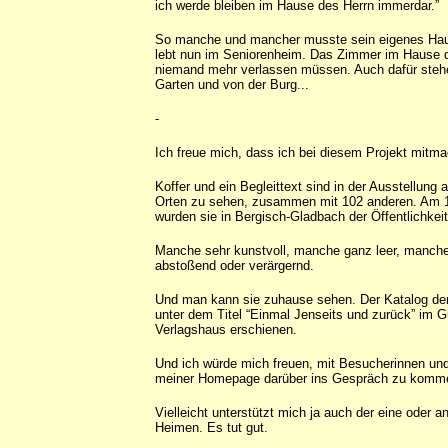
ich werde bleiben im Hause des Herrn immerdar.”
So manche und mancher musste sein eigenes Hau
lebt nun im Seniorenheim. Das Zimmer im Hause d
niemand mehr verlassen müssen. Auch dafür stehe
Garten und von der Burg...
-
Ich freue mich, dass ich bei diesem Projekt mitma
Koffer und ein Begleittext sind in der Ausstellung
Orten zu sehen, zusammen mit 102 anderen. Am 
wurden sie in Bergisch-Gladbach der Öffentlichkeit 
Manche sehr kunstvoll, manche ganz leer, manche
abstoßend oder verärgernd.
Und man kann sie zuhause sehen. Der Katalog der 
unter dem Titel “Einmal Jenseits und zurück” im G
Verlagshaus erschienen.
Und ich würde mich freuen, mit Besucherinnen un
meiner Homepage darüber ins Gespräch zu komm
Vielleicht unterstützt mich ja auch der eine oder a
Heimen. Es tut gut.