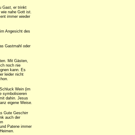
 Gast, er trinkt
wie nahe Gott ist.
ment immer wieder
 im Angesicht des
 das Gastmahl oder
en. Mit Gästen,
ich noch nie
egnen kann. Es
r leider nicht
chon.
 Schluck Wein (im
e symbolisieren
it dahin. Jesus
 ganz eigene Weise.
as Gute Geschirr
ank auch der
en
 und Patene immer
n Heimen.