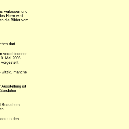
s verlassen und
es Herrn wird
n die Bilder vom
chen darf.
 an verschiedenen
19. Mai 2006
vorgestellt.
 witzig, manche
Ausstellung ist
ütersloher
d Besuchern
en.
ndere in den