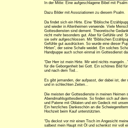
In der Mitte: Eine aufgeschlagene Bibel mit Psalm
Dazu Bilder mit Assoziationen zu diesem Psalm.
Da findet sich ein Hirte. Eine “Biblische Erzählpupp
und wieder in Altenheimen verwende. Viele Mensc
Gottesdiensten sind dement. Theoretische Gedank
nicht mehr besonders gut. Aber für Gefühle und 
sie sehr aufgeschlossen. Mit “Biblischen Erzählp
Gefühle gut ausdrücken. So wurde eine dieser P
Hirten”, der seine Schafe weidet. Ein solches Scha
Handpuppe auch schon einmal im Gottesdienst da
“Der Herr ist mein Hirte. Mir wird nichts mangeln..
für die Geborgenheit bei Gott. Ein schönes Bild fü
und nach dem Tod...
Es gibt jemanden, der aufpasst, der dabei ist, der 
und in schlechten Zeiten...
Die meisten der Gottesdienste in meinen Heimen 
Abendmahlsgottesdienste. So finden sich auf dem 
und Patene mit Oblaten und ein Gedeck mit unser
Ein herzliches Dankeschön an die Schwiegereltern
Hochzeit beim Kauf unterstützten.
“Du deckst vor mir einen Tisch im Angesicht mein
salbest mein Haupt mit Öl und schenkst mir voll ei