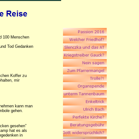
lud 100 Menschen
r und Tod Gedanken
lchen Koffer zu
halten, mir
itnehmen kann man
mbole gehen.
ücken gesehen”
kamp hat es als
engedenken in