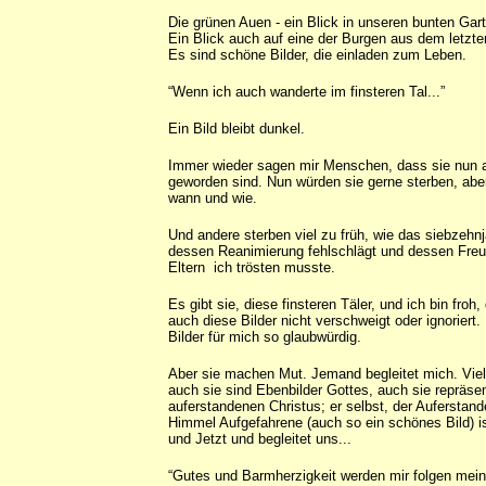
Die grünen Auen - ein Blick in unseren bunten Gart
Ein Blick auch auf eine der Burgen aus dem letzt
Es sind schöne Bilder, die einladen zum Leben.
“Wenn ich auch wanderte im finsteren Tal...”
Ein Bild bleibt dunkel.
Immer wieder sagen mir Menschen, dass sie nun a
geworden sind. Nun würden sie gerne sterben, aber
wann und wie.
Und andere sterben viel zu früh, wie das siebzehn
dessen Reanimierung fehlschlägt und dessen Fre
Eltern ich trösten musste.
Es gibt sie, diese finsteren Täler, und ich bin froh,
auch diese Bilder nicht verschweigt oder ignoriert
Bilder für mich so glaubwürdig.
Aber sie machen Mut. Jemand begleitet mich. Vie
auch sie sind Ebenbilder Gottes, auch sie repräse
auferstandenen Christus; er selbst, der Auferstan
Himmel Aufgefahrene (auch so ein schönes Bild) is
und Jetzt und begleitet uns...
“Gutes und Barmherzigkeit werden mir folgen mei