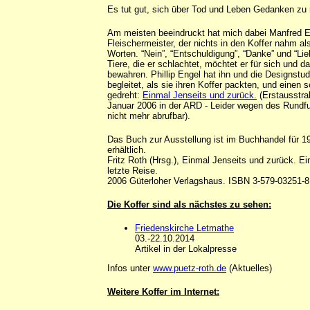
Es tut gut, sich über Tod und Leben Gedanken zu
Am meisten beeindruckt hat mich dabei Manfred E
Fleischermeister, der nichts in den Koffer nahm als
Worten. “Nein”, “Entschuldigung”, “Danke” und “Lie
Tiere, die er schlachtet, möchtet er für sich und d
bewahren. Phillip Engel hat ihn und die Designstu
begleitet, als sie ihren Koffer packten, und einen
gedreht:
Einmal Jenseits und zurück.
(Erstausstra
Januar 2006 in der ARD - Leider wegen des Rundf
nicht mehr abrufbar).
Das Buch zur Ausstellung ist im Buchhandel für 1
erhältlich.
Fritz Roth (Hrsg.), Einmal Jenseits und zurück. Ein
letzte Reise.
2006 Güterloher Verlagshaus. ISBN 3-579-03251-8
Die Koffer sind als nächstes zu sehen:
Friedenskirche Letmathe
03.-22.10.2014
Artikel in der Lokalpresse
Infos unter
www.puetz-roth.de
(Aktuelles)
Weitere Koffer im Internet: