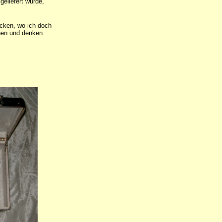
geliefert wurde,
acken, wo ich doch
chen und denken