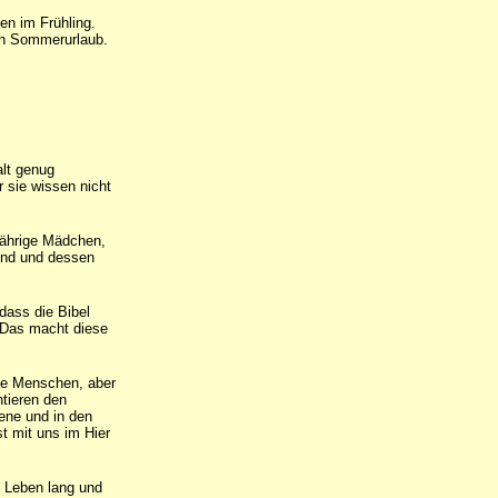
en im Frühling.
en Sommerurlaub.
lt genug
 sie wissen nicht
jährige Mädchen,
und und dessen
 dass die Bibel
. Das macht diese
le Menschen, aber
ntieren den
dene und in den
t mit uns im Hier
n Leben lang und